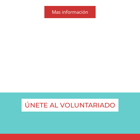
Mas información
Este programa es muy positivo. Personalmente, lo
asumo como el tratamiento penitenciario que debería
existir de forma permanente en el proceso de
resocialización del interno.
Eddy Beto Flores
Interno, Ancon II, Pabellón 20, Perú
ÚNETE AL VOLUNTARIADO