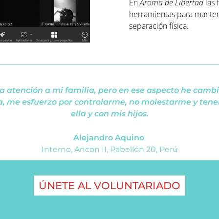
En
Aroma de Libertad
las 
herramientas para mantene
separación física.
ba atención a mi familia, pero en ese aspecto he camb
a, me esfuerzo por controlarme, no molestarme y tene
ella y con mis hijos.
Alejandro Aquino
Interno, Ancon II, Pabellón 20, Perú
ÚNETE AL VOLUNTARIADO